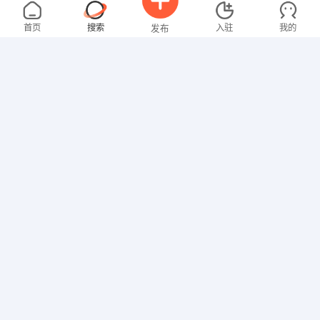
卢先生
4000-5000元
08-06
不限区域
全职
首页
搜索
入驻
我的
发布
其他职位
王女士
3000-4000元
08-06
不限区域
全职
招聘信息
求职简历
文员
范先生
面议
08-06
不限区域
全职
研究生
其他职位
马先生
4000-5000元
08-06
不限区域
全职
高中