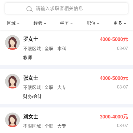
在校学生工作经验
本科
行政后勤
建筑装潢
确定
区域
经验
学历
职位
更多
三年以上工作经验
硕士
销售岗位
教师
罗女士
4000-5000元
四年以上工作经验
博士
文员
护士
08-07
不限区域
全职
本科
五年以上工作经验
财务会计
传单派发
教师
十年以上工作经验
超市零售
促销导购
张女士
4000-5000元
网络IT
保健按摩
08-07
不限区域
全职
大专
财务/会计
快递员
前台接待
收银员
技术员/工程师
刘女士
3000-4000元
08-07
水电/机修
部门经理
不限区域
全职
大专