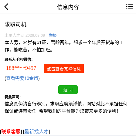
信息内容
求职司机
木里人才网 2026.08.09
举报
本人男，24岁有c1证，驾龄两年。想求一个年后开货车的工
作，能吃苦，不怕加班。
联系人手机/微信：
188****9497
点击查看完整信息
(
查看需要10金币
)
特此声明：
信息真伪请自行辨别，求职应聘须谨慎，网站对此不承担任何
保证或连带责任! 希望我们的平台能为您带来更多的便利！
[
联系客服
]
[
最新找人才
]