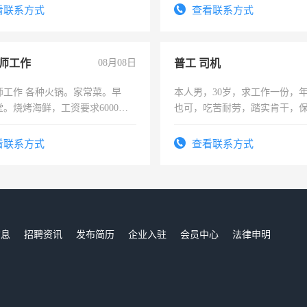
电话
看联系方式
查看联系方式
师工作
08月08日
普工 司机
师工作 各种火锅。家常菜。早
本人男，30岁，求工作一份，
。烧烤海鲜，工资要求6000以
也可，吃苦耐劳，踏实肯干，
勿扰
看联系方式
查看联系方式
信息
招聘资讯
发布简历
企业入驻
会员中心
法律申明
们