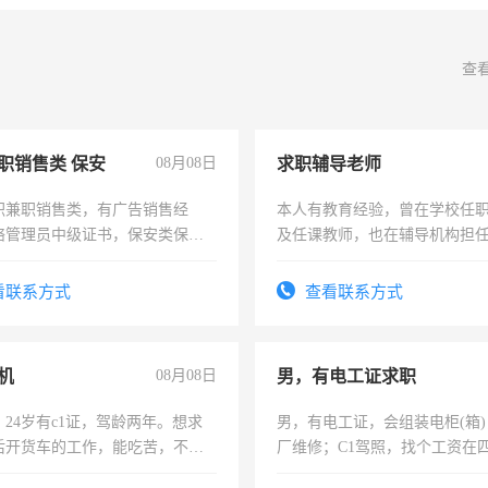
查
职销售类 保安
08月08日
求职辅导老师
职兼职销售类，有广告销售经
本人有教育经验，曾在学校任
络管理员中级证书，保安类保安
及任课教师，也在辅导机构担
形象岗或幼儿园保安，维修水电
师，求周一至周五辅导老师的
压电工证和十几年工作经验
看联系方式
查看联系方式
机
08月08日
男，有电工证求职
24岁有c1证，驾龄两年。想求
男，有电工证，会组装电柜(箱
后开货车的工作，能吃苦，不怕
厂维修；C1驾照，找个工资在
上，枣强县以外需要有住宿，