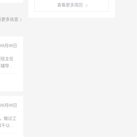
查看更多简历
看更多信息
08月08日
职班主任
任辅导教
工作
08月08日
)，做过工
四千以
保险勿扰