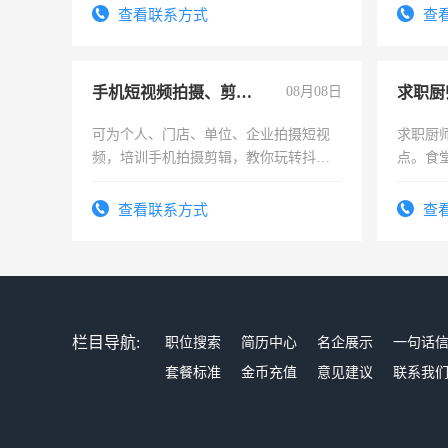
查看联系方式
查
手机短视频拍摄、剪辑、抖音快手
08月08日
求职厨
可为个人、门店、单位、企业拍摄短视
求职厨
频，培训手机拍摄剪辑，教你玩转抖音
点。食堂
可为个人、门店、单位、企业拍摄短视
上
频，培训手机拍摄剪辑，教你玩转抖
查看联系方式
查
音！你也可以成为拍摄达人！你也可以
成为拍摄达人！
栏目导航:
职位搜索
简历中心
名企展示
一句话
套餐标准
金币充值
意见建议
联系我