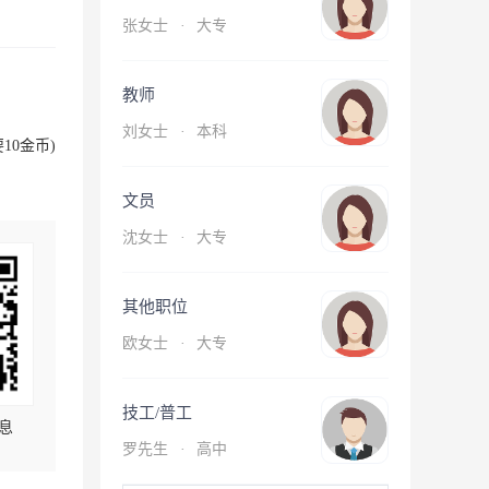
张女士
·
大专
教师
刘女士
·
本科
10金币)
文员
沈女士
·
大专
其他职位
欧女士
·
大专
技工/普工
息
罗先生
·
高中