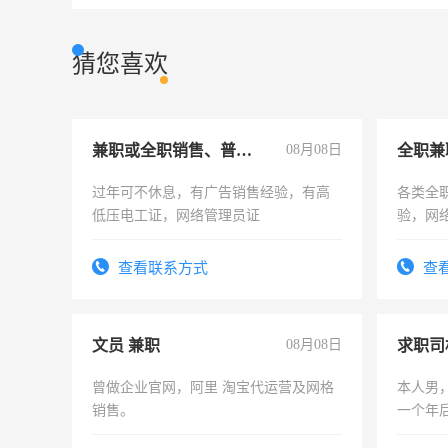
猜您喜欢
兼职或全职销售、普工、维修
08月08日
全职兼
过年可不休息，有广告销售经验，有高
各类全
低压电工证，网络管理员证
验，网
队长，
有高低
查看联系方式
查
文员 兼职
08月08日
求职司
曾做企业官网，阿里 淘宝代运营及网格
本人男，
销售。
一个年
加班。